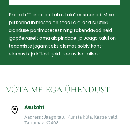
Projekti “Targa aia katmikala” eesmärgid: Meie
piirkonna inimesed on teadlikud jätkusuutliku
aianduse põhimõtetest ning rakendavad neid
igapäevaselt oma aiapindadel ja Jaago talul on
teadmiste jagamiseks olemas sobiv koht-
elamuslik ja külastajaid paeluv katmikala.
VÕTA MEIEGA ÜHENDUST
Asukoht
Aadress : Jaago talu, Kurista küla, Kastre vald,
Tartumaa 62408