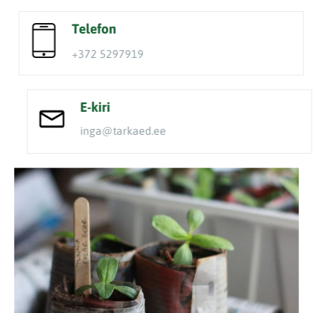
Telefon
+372 5297919
E-kiri
inga@tarkaed.ee