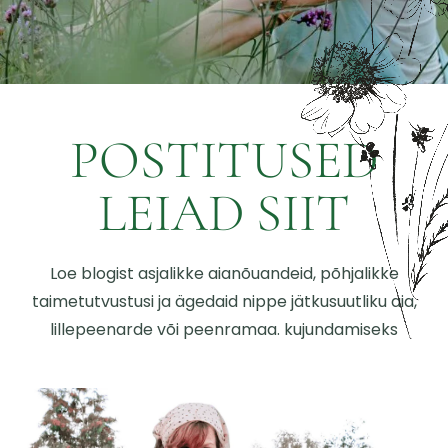
POSTITUSED
LEIAD SIIT
Loe blogist asjalikke aianõuandeid, põhjalikke
taimetutvustusi ja ägedaid nippe jätkusuutliku aia,
lillepeenarde või peenramaa. kujundamiseks