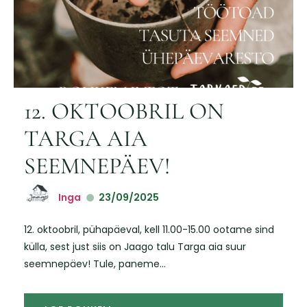
12. OKTOOBRIL ON
TARGA AIA
SEEMNEPÄEV!
Inga
23/09/2025
12. oktoobril, pühapäeval, kell 11.00-15.00 ootame sind
külla, sest just siis on Jaago talu Targa aia suur
seemnepäev! Tule, paneme...