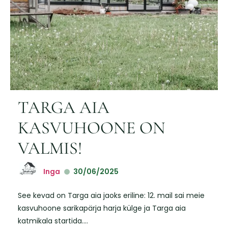
TARGA AIA
KASVUHOONE ON
VALMIS!
Inga
30/06/2025
See kevad on Targa aia jaoks eriline: 12. mail sai meie
kasvuhoone sarikapärja harja külge ja Targa aia
katmikala startida....