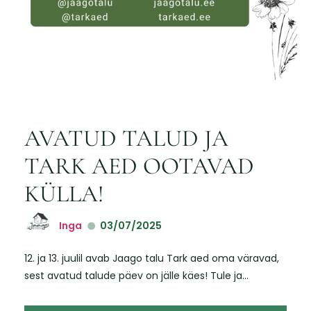
AVATUD TALUD JA
TARK AED OOTAVAD
KÜLLA!
Inga
03/07/2025
12. ja 13. juulil avab Jaago talu Tark aed oma väravad,
sest avatud talude päev on jälle käes! Tule ja...