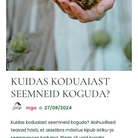
KUIDAS KODUAIAST
SEEMNEID KOGUDA?
Inga
27/08/2024
Kuidas koduaiast seemneid koguda? Aiahuvilised
teavad hästi, et aiasõbra mõistus kipub istiku-ja
seemnepoes kaduma. Plaan oli vaid korraks