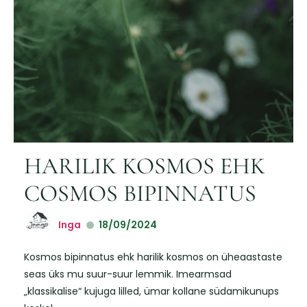
HARILIK KOSMOS EHK
COSMOS BIPINNATUS
Inga
18/09/2024
Kosmos bipinnatus ehk harilik kosmos on üheaastaste
seas üks mu suur-suur lemmik. Imearmsad
„klassikalise“ kujuga lilled, ümar kollane südamikunups