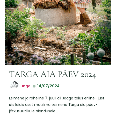
TARGA AIA PÄEV 2024
Inga
14/07/2024
Esimene ja roheline 7. juuli oli Jaago talus eriline- just
siis leidis aset maailma esimene Targa aia päev-
jätkusuutlikule aiandusele...