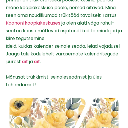
mõne koopiakeskuse poole, nemad aitavad. Mina
teen oma nõudlikumad trükitööd tavaliselt Tartus
Kaanoni koopiakeskuses
ja olen alati väga rahul-
seal on kaasa mõtlevad asjatundlikud teenindajad ja
kiire tegutsemine.
Ideid, kuidas kalender seinale seada, leiad vajadusel
Jaago talu kodulehelt varasemate kalendritegude
juurest
siit
ja
siit
.
Mõnusat trükkimist, seinaleseadmist ja üles
tähendamist!