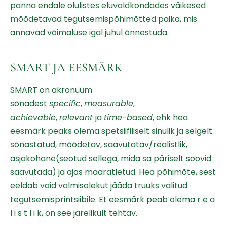
panna endale olulistes eluvaldkondades väikesed
mõõdetavad tegutsemispõhimõtted paika, mis
annavad võimaluse igal juhul õnnestuda.
SMART JA EESMÄRK
SMART on akronüüm
sõnadest
specific
,
measurable
,
achievable
,
relevant
ja
time-based
, ehk hea
eesmärk peaks olema spetsiifiliselt sinulik ja selgelt
sõnastatud, mõõdetav, saavutatav/realistlik,
asjakohane(seotud sellega, mida sa päriselt soovid
saavutada) ja ajas määratletud. Hea põhimõte, sest
eeldab vaid valmisolekut jääda truuks valitud
tegutsemisprintsiibile. Et eesmärk peab olema r e a
l i s t l i k, on see järelikult tehtav.