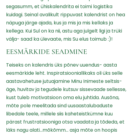
segasumm, et ühiskalendrita ei toimi logistika
kuidagi. Seinal avalikult rippuvast kalendrist on hea
näpuga järge ajada, kus ja mis ja mis kellaks ja
kellega. Kui Sul on ka nii, astu aga julgelt ligi ja trüki
välja- saad ka ülevaate, mis Su elus toimub :)!
EESMÄRKIDE SEADMINE
Teiseks on kalendris üks põnev uuendus- aasta
eesmärkide leht. Inspiratsiooniallikaks oli üks selle
aastavahetuse jutuajamine Minu Inimeste seltsis-
äge, huvitav ja tegudele kutsuv sissevaade sellesse,
kust tuleb motivatsioon oma elu juhtida. Ausõna,
mõte pole meelitada sind uusaastalubaduste
libedale teele, millele siis kaheteistkümne kuu
pärast frustratsiooniga otsa vaadata ja tõdeda, et
läks nagu alati…mõkõmm… asja mõte on hoopis