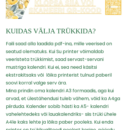
KUIDAS VÄLJA TRÜKKIDA?
Faili saad alla laadida pdf-ina, mille veerised on
seatud olematuks. Kui Su printer võimaldab
veeristeta trükkimist, saad servast-servani
mustriga kalendri. Kui ei, sea need käsitsi
ekstrakitsaks või lõika printerist tulnud paberil
soovi korral valge serv ära.
Mina prindin oma kalendri A3 formaadis, aga kui
arvad, et ülestähendusi tuleb vähem, võid ka A4ga
piirduda. Kalender sobib hästi ka A5- kalendri
vahelehtedeks või lauakalendriks- siis trüki ühele
A4le kaks lehte ja lõika paber pooleks. Kui enda
printer on trükikvaliteedi poolest kesine, pöördu