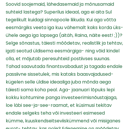
Soovid soojemaid, lähedasemaid ja mõnusamaid
suhteid lastega? Superilus ideaal, aga ei aita Sul
tegelikult kuidagi sinnapoole liikuda. Kui aga võtta
eesmärgiks veeta iga kuu vähemalt kaks korda üks-
ühele aega iga lapsega (aitäh, Raina, näite eest! ;))?
Selge sõnastus, täiesti mõõdetav, realistlik ja tehtav,
igati seotud üldisema eesmärgiga- ning võid kindel
olla, et mõjutab peresuhteid postiivses suunas.
Tahad saavutada finantsvabadust ja tagada endale
passiivne sissetulek, mis kataks baasvajadused-
kügelen selle üldise ideaaliga juba mõnda aega
täiesti sama koha peal. Aga- jaanuari lõpuks lepi
kokku kohtumine panga investeerimisnõustajaga,
loe läbi see-ja-see-raamat, et küsimusi tekitav
endale selgeks teha või investeeri esimesed
kümme, kuuskendseitseviiskümmend või misiganes
eurot- tehtav, kas pole? Edenemine on mõõdetav,