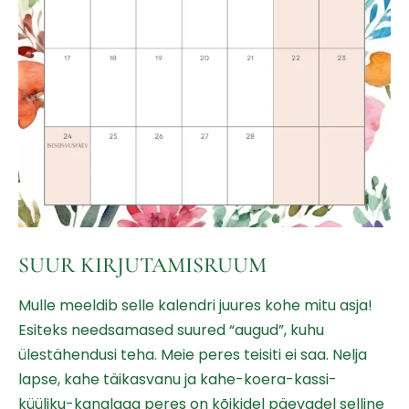
SUUR KIRJUTAMISRUUM
Mulle meeldib selle kalendri juures kohe mitu asja!
Esiteks needsamased suured “augud”, kuhu
ülestähendusi teha. Meie peres teisiti ei saa. Nelja
lapse, kahe täikasvanu ja kahe-koera-kassi-
küüliku-kanalaga peres on kõikidel päevadel selline