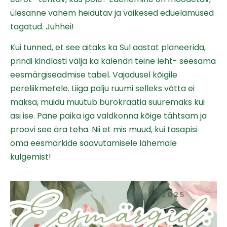
ülesanne vähem heidutav ja väikesed eduelamused
tagatud. Juhhei!
Kui tunned, et see aitaks ka Sul aastat planeerida,
prindi kindlasti välja ka kalendri teine leht- seesama
eesmärgiseadmise tabel. Vajadusel kõigile
pereliikmetele. Liiga palju ruumi selleks võtta ei
maksa, muidu muutub bürokraatia suuremaks kui
asi ise. Pane paika iga valdkonna kõige tähtsam ja
proovi see ära teha. Nii et mis muud, kui tasapisi
oma eesmärkide saavutamisele lähemale
kulgemist!