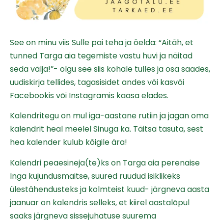
See on minu viis Sulle pai teha ja öelda: “Aitäh, et
tunned Targa aia tegemiste vastu huvi ja näitad
seda välja!”- olgu see siis kohale tulles ja osa saades,
uudiskirja tellides, tagasisidet andes või kasvõi
Facebookis või Instagramis kaasa elades.
Kalendritegu on mul iga-aastane rutiin ja jagan oma
kalendrit heal meelel Sinuga ka. Täitsa tasuta, sest
hea kalender kulub kõigile ära!
Kalendri peaesineja(te)ks on Targa aia perenaise
Inga kujundusmaitse, suured ruudud isiklikeks
ülestähendusteks ja kolmteist kuud- järgneva aasta
jaanuar on kalendris selleks, et kiirel aastalõpul
saaks järgneva sissejuhatuse suurema