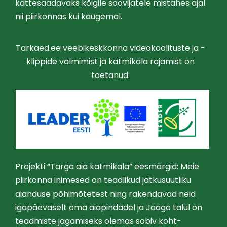
kättesaadavaks kõigile soovijatele mistahes ajal
nii piirkonnas kui kaugemal.
Tarkaed.ee veebikeskkonna videokoolituste ja -
klippide valmimist ja katmikala rajamist on
toetanud:
Projekti “Targa aia katmikala” eesmärgid: Meie
piirkonna inimesed on teadlikud jätkusuutliku
aianduse põhimõtetest ning rakendavad neid
igapäevaselt oma aiapindadel ja Jaago talul on
teadmiste jagamiseks olemas sobiv koht-