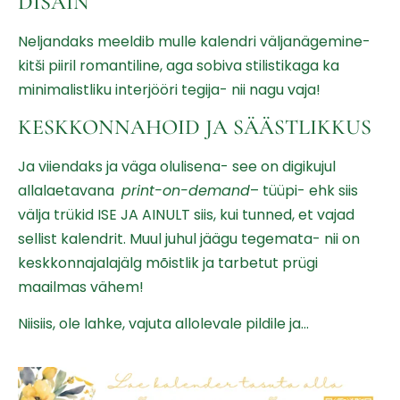
DISAIN
Neljandaks meeldib mulle kalendri väljanägemine-
kitši piiril romantiline, aga sobiva stilistikaga ka
minimalistliku interjööri tegija- nii nagu vaja!
KESKKONNAHOID JA SÄÄSTLIKKUS
Ja viiendaks ja väga olulisena- see on digikujul
allalaetavana
print-on-demand
– tüüpi- ehk siis
välja trükid ISE JA AINULT siis, kui tunned, et vajad
sellist kalendrit. Muul juhul jäägu tegemata- nii on
keskkonnajalajälg mõistlik ja tarbetut prügi
maailmas vähem!
Niisiis, ole lahke, vajuta allolevale pildile ja…